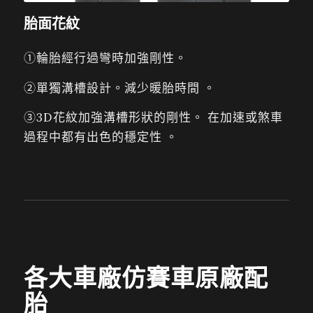
胎面花紋
①輪胎經行過彎時加強剛性。
②單獨溝槽設計。減少暖胎時間 。
③3D花紋加強溝槽形狀的剛性。 在加速或煞車
過程中都有出色的穩定性 。
各大車廠仿賽車原廠配
胎